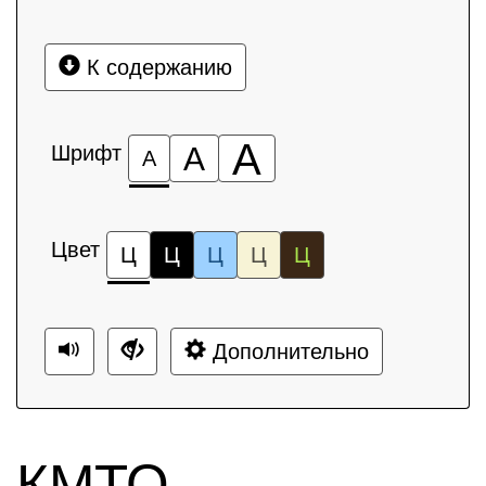
К содержанию
А
Шрифт
А
А
Цвет
Ц
Ц
Ц
Ц
Ц
Дополнительно
КМТО