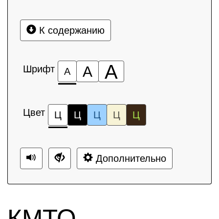
К содержанию
А
Шрифт
А
А
Цвет
Ц
Ц
Ц
Ц
Ц
Дополнительно
КМТО