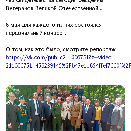
чьи свидетельства сегодня бесценны.
Ветеранов Великой Отечественной…
8 мая для каждого из них состоялся
персональный концерт.
О том, как это было, смотрите репортаж
https://vk.com/public211606751?z=video-
211606751_456239145%2Fb47e1d854ffef7660f%2F