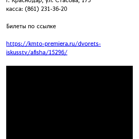
г. Краснодар, ул. Стасова, 175
касса: (861) 231-36-20
Билеты по ссылке
https://kmto-premiera.ru/dvorets-
iskusstv/afisha/15296/