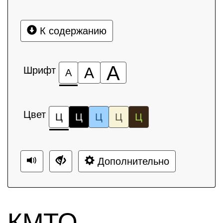
К содержанию
А
Шрифт
А
А
Цвет
Ц
Ц
Ц
Ц
Ц
Дополнительно
КМТО