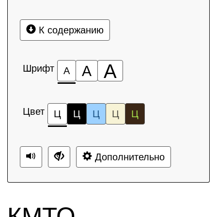
К содержанию
А
Шрифт
А
А
Цвет
Ц
Ц
Ц
Ц
Ц
Дополнительно
КМТО