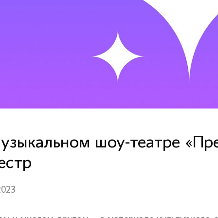
узыкальном шоу-театре «Пр
естр
2023