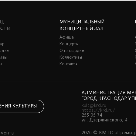
ЕЦ
МУНИЦИПАЛЬНЫЙ
ССТВ
КОНЦЕРТНЫЙ ЗАЛ
Афиша
ар
Концерты
адке
О площадке
тивы
Коллективы
ы
Контакты
АДМИНИСТРАЦИЯ МУ
ГОРОД КРАСНОДАР УП
kult@krd.ru
ЕНИЯ КУЛЬТУРЫ
https://krd.ru/
255 05 74
ул. Дзержинского, 4
2026 © КМТО «Премьер
ументы