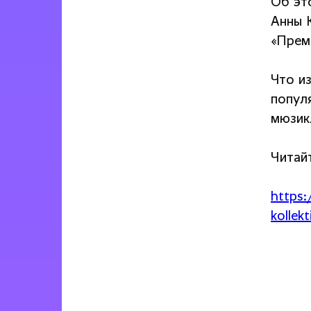
Об эт
Анны 
«Прем
Что и
попул
мюзик
Читай
https:
kollek