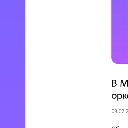
В М
орк
09.02.