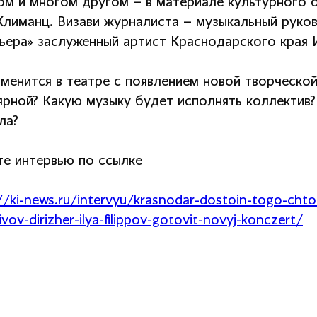
ом и многом другом – в материале культурного 
Климанц. Визави журналиста – музыкальный руко
ьера» заслуженный артист Краснодарского края 
зменится в театре с появлением новой творческо
ярной? Какую музыку будет исполнять коллектив?
ла?
те интервью по ссылке
//ki-news.ru/intervyu/krasnodar-dostoin-togo-chto
tivov-dirizher-ilya-filippov-gotovit-novyj-konczert/