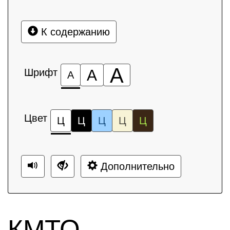
К содержанию
А
Шрифт
А
А
Цвет
Ц
Ц
Ц
Ц
Ц
Дополнительно
КМТО