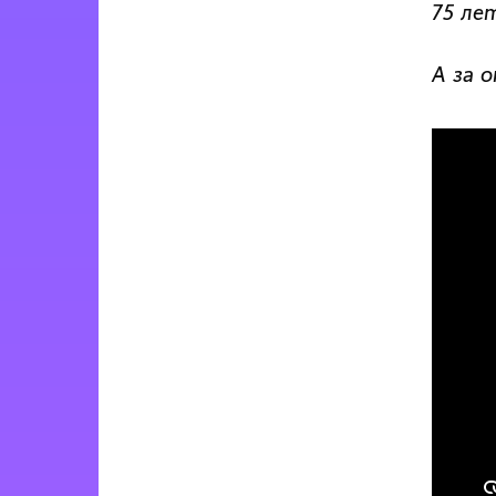
75 ле
А за о