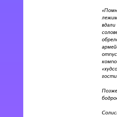
«Помн
лежим
вдали
солов
обрел
армей
отпус
компо
«худс
гости
Позже
бодро
Солис