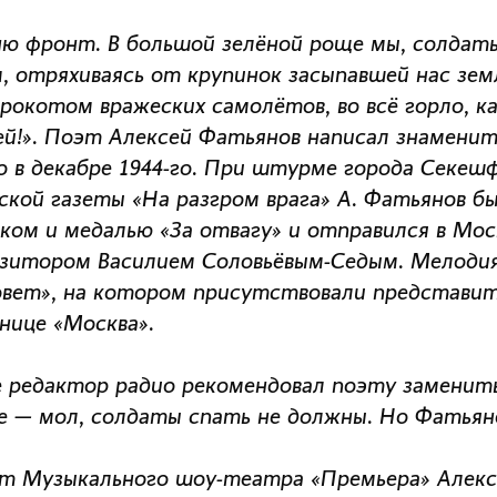
ю фронт. В большой зелёной роще мы, солдаты
, отряхиваясь от крупинок засыпавшей нас зем
 рокотом вражеских самолётов, во всё горло, к
ей!». Поэт Алексей Фатьянов написал знаменито
о в декабре 1944-го. При штурме города Секе
ской газеты «На разгром врага» А. Фатьянов бы
ком и медалью «За отвагу» и отправился в Моск
зитором Василием Соловьёвым-Седым. Мелодия 
овет», на котором присутствовали представит
нице «Москва».
 редактор радио рекомендовал поэту заменить
е — мол, солдаты спать не должны. Но Фатьян
т Музыкального шоу-театра «Премьера» Алекс