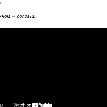
т
кном — соловьи...