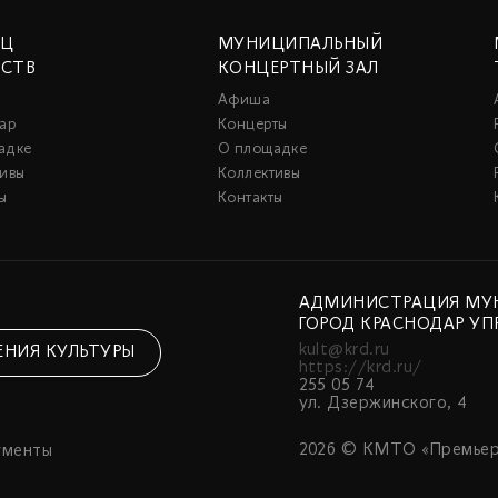
ЕЦ
МУНИЦИПАЛЬНЫЙ
ССТВ
КОНЦЕРТНЫЙ ЗАЛ
Афиша
ар
Концерты
адке
О площадке
тивы
Коллективы
ы
Контакты
АДМИНИСТРАЦИЯ МУ
ГОРОД КРАСНОДАР УП
kult@krd.ru
ЕНИЯ КУЛЬТУРЫ
https://krd.ru/
255 05 74
ул. Дзержинского, 4
2026 © КМТО «Премьер
ументы