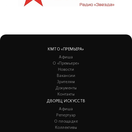
КМТО «ПРЕМЬЕРА»
Афиша
О «Премьере»
Новости
Вакансии
Зрителям
Документы
Контакты
ДВОРЕЦ ИСКУССТВ
Афиша
Репертуар
О площадке
Коллективы