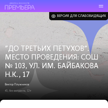
ВЕРСИЯ ДЛЯ СЛАБОВИДЯЩИХ
"ДО ТРЕТЬИХ ПЕТУХОВ".
МЕСТО ПРОВЕДЕНИЯ: СОШ
№ 103, УЛ. ИМ. БАЙБАКОВА
Н.К., 17
Виктор Плужников
45, без антракта, 12+