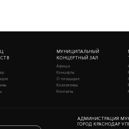
ЕЦ
МУНИЦИПАЛЬНЫЙ
ССТВ
КОНЦЕРТНЫЙ ЗАЛ
Афиша
ар
Концерты
адке
О площадке
тивы
Коллективы
ы
Контакты
АДМИНИСТРАЦИЯ МУ
ГОРОД КРАСНОДАР УП