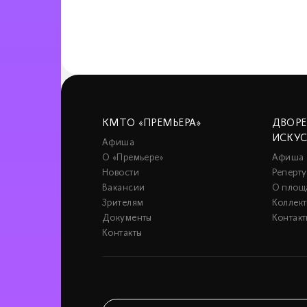
КМТО «ПРЕМЬЕРА»
ДВОР
ИСКУ
Афиша
О «Премьере»
Афиша
Новости
Реперту
Вакансии
О площ
Зрителям
Коллек
Документы
Контакт
Контакты