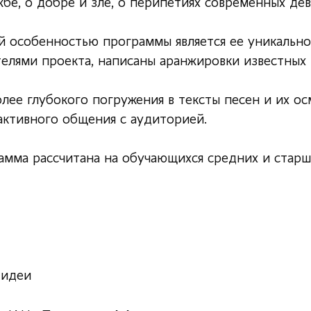
бе, о добре и зле, о перипетиях современных де
й особенностью программы является ее уникальнос
телями проекта, написаны аранжировки известных
олее глубокого погружения в тексты песен и их 
активного общения с аудиторией.
мма рассчитана на обучающихся средних и старши
 идеи