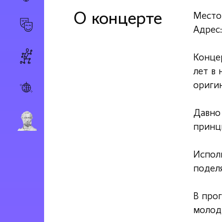
О концерте
Место
Адрес:
Конце
лет в 
ориги
Давно 
принц
Испол
подел
В прог
молод