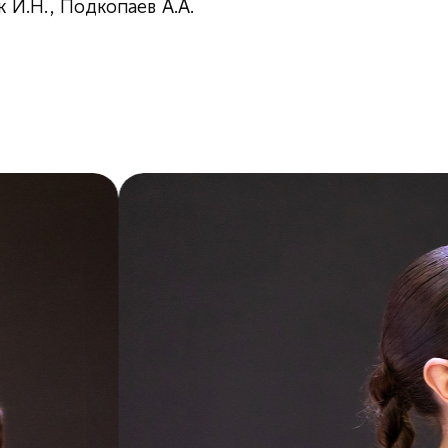
 И.Н., Подкопаев А.А.