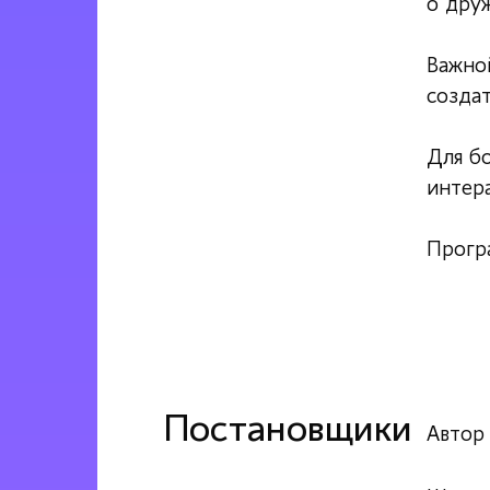
о друж
Важно
созда
Для б
интер
Програ
Постановщики
Автор