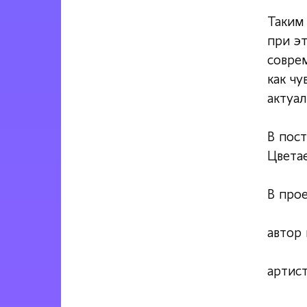
Таким
при э
соврем
как чу
актуал
В пост
Цвета
В прое
автор
артис