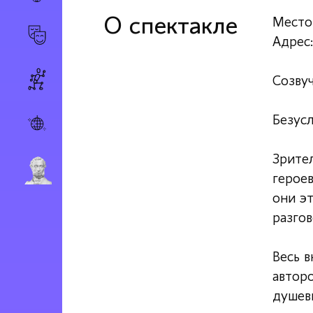
О спектакле
Место
Адрес:
Созвуч
Безусл
Зрител
герое
они э
разгов
Весь 
автор
душев