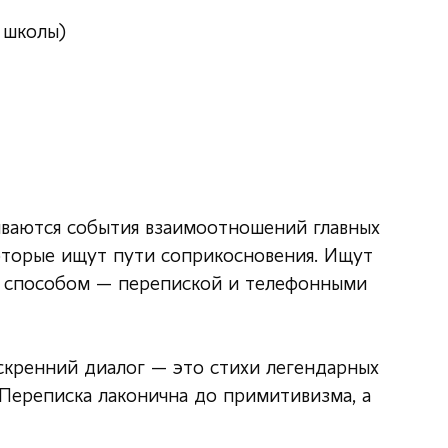
 школы)
виваются события взаимоотношений главных
которые ищут пути соприкосновения. Ищут
у способом — перепиской и телефонными
скренний диалог — это стихи легендарных
 Переписка лаконична до примитивизма, а