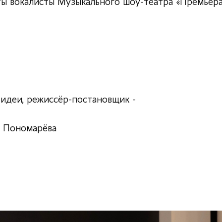
ты вокалисты Музыкального шоу-театра «Премьер
 идеи, режиссёр-постановщик -
 Пономарёва